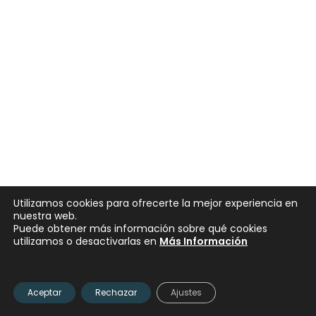
Utilizamos cookies para ofrecerte la mejor experiencia en
nuestra web.
Puede obtener más información sobre qué cookies
utilizamos o desactivarlas en
Más Información
2024 © Zona Franca Internacional de Pereira. Todos los
derechos reservados. Términos y Condiciones
Aceptar
Rechazar
Ajustes