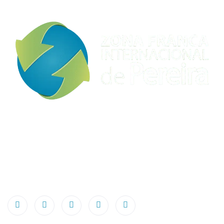
Conéctate con nuestros expertos y obtén
asesoramiento integral y personalizado acerca de los
servicios de arrendamiento y venta de terrenos, patios
y almacenes industriales disponibles en nuestra Zona
Franca Internacional de Pereira.