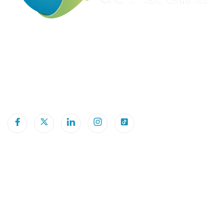
Conéctate con nuestros expertos y obtén
asesoramiento integral y personalizado acerca de los
servicios de arrendamiento y venta de terrenos, patios
y almacenes industriales disponibles en nuestra Zona
Franca Internacional de Pereira.
Datos de Contacto​
Dirección
Corregimiento de Caimalito Km 10 Via Pereira