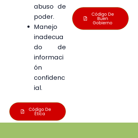
abuso de
Código De
poder.
Buen
Gobierno
Manejo
inadecua
do de
informaci
ón
confidenc
ial.
Código De
Ética