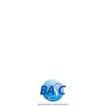
Appolo
Ingreso a Visitantes
Conceptos Sobre el Régimen de Franco – CUZF
Trabaja con Nosotros
Certificaciones