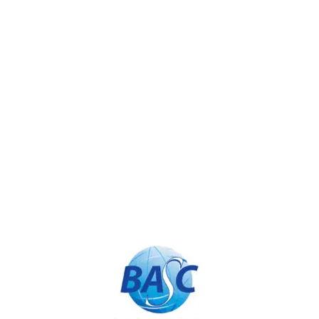
Appolo
Ingreso a Visitantes
Conceptos Sobre el Régimen de Franco – CUZF
Trabaja con Nosotros
Certificaciones