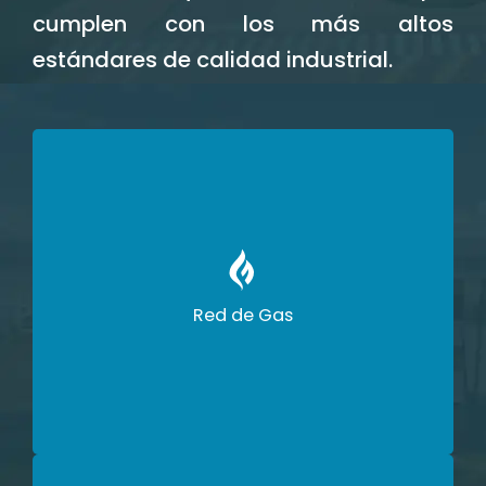
cumplen con los más altos
estándares de calidad industrial.
El parque cuenta con una red de gas
natural con una demanda total
proyectada de 49.000 m³/mes (etapa
Red de Gas
1).