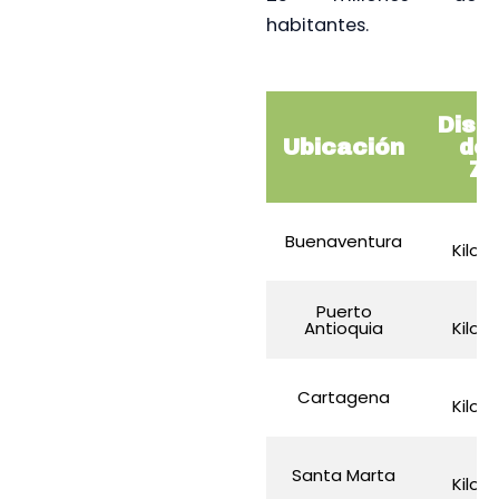
habitantes.
Dist
Ubicación
de
ZF
2
Buenaventura
Kilom
Puerto
2
Antioquia
Kilom
8
Cartagena
Kilom
9
Santa Marta
Kilom