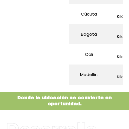
7
Cúcuta
Kilom
3
Bogotá
Kilom
2
Cali
Kilom
2
Medellín
Kilom
Donde la ubicación se convierte en
oportunidad.