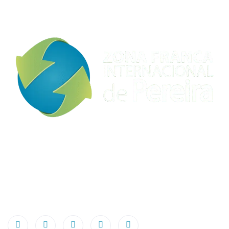
Conéctate con nuestros expertos y obtén
asesoramiento integral y personalizado acerca de los
servicios de arrendamiento y venta de terrenos, patios
y almacenes industriales disponibles en nuestra Zona
Franca Internacional de Pereira.