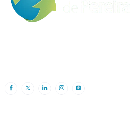
Conéctate con nuestros expertos y obtén
asesoramiento integral y personalizado acerca de los
servicios de arrendamiento y venta de terrenos, patios
y almacenes industriales disponibles en nuestra Zona
Franca Internacional de Pereira.
Datos de Contacto​
Dirección