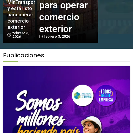
s
operar
MinTransporte
beneficios
Franca
y está listo
rcio
del régimen
Interna
para operar
comercio
sa
ior
franco
de Pere
exterior
febrero 3,
2026
2026
enero 27, 2026
diciembre 4, 2
Publicaciones